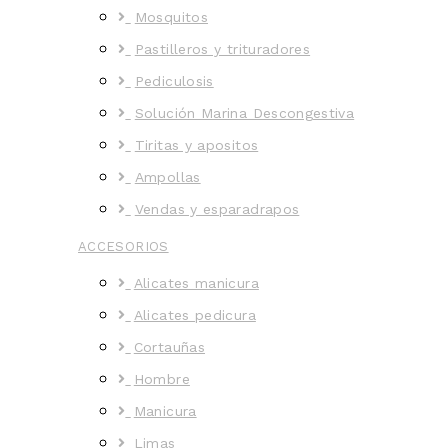
Mosquitos
Pastilleros y trituradores
Pediculosis
Solución Marina Descongestiva
Tiritas y apositos
Ampollas
Vendas y esparadrapos
ACCESORIOS
Alicates manicura
Alicates pedicura
Cortauñas
Hombre
Manicura
Limas