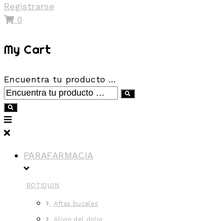
Registrarse
0
My Cart
Encuentra tu producto …
PARAFARMACIA
BOTIQUIN
Aftas bucales
Alivio del dolor