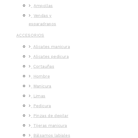
Ampollas
Vendas y
esparadrapos
ACCESORIOS
Alicates manicura
Alicates pedicura
Cortauñas
Hombre
Manicura
Limas
Pedicura
Pinzas de depilar
Tijeras manicura
Bálsamos labiales