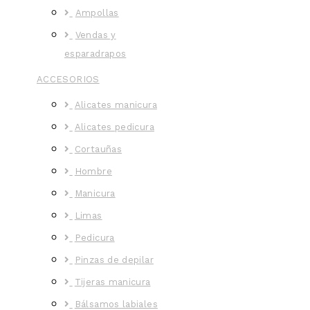
Ampollas
Vendas y
esparadrapos
ACCESORIOS
Alicates manicura
Alicates pedicura
Cortauñas
Hombre
Manicura
Limas
Pedicura
Pinzas de depilar
Tijeras manicura
Bálsamos labiales