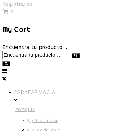
Registrarse
0
My Cart
Encuentra tu producto …
PARAFARMACIA
BOTIQUIN
Aftas bucales
Alivio del dolor