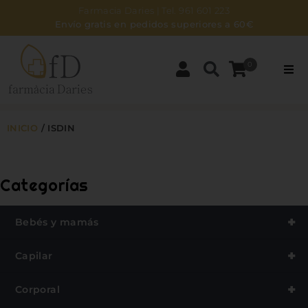
Farmacia Daries | Tel. 961 601 223
Envío gratis en pedidos superiores a 60€
0
PARAFARMACIA
INICIO
/
ISDIN
DERMOCOSMÉTICA
BEBÉS Y MAMÁS
Categorías
ZONA NATURAL
+
Bebés y mamás
+
Capilar
HIGIENE
+
Corporal
NOSOTROS