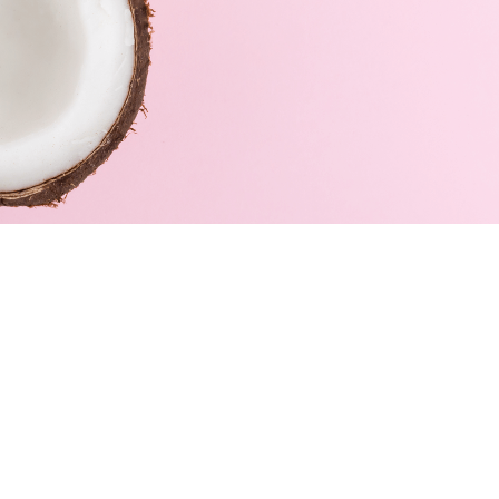
19,95
€
Avena ISDIN Baño de Avena
19,00
€
Avena ISDIN Loción Corporal de
Avena...
16,95
€