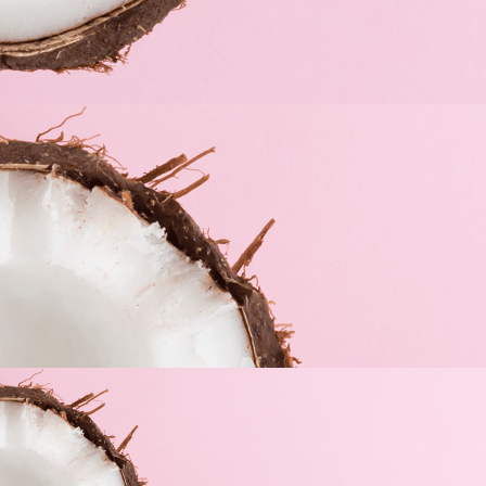
AntiMosquitos ISDIN XTREM Spray
12,95
€
Antipiojos ISDIN Gel pediculicida