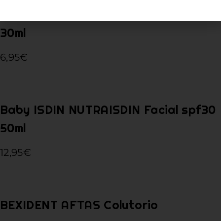
Baby ISDIN NUTRAISDIN Cold&Wind
30ml
6,95
€
Baby ISDIN NUTRAISDIN Facial spf30
50ml
12,95
€
BEXIDENT AFTAS Colutorio