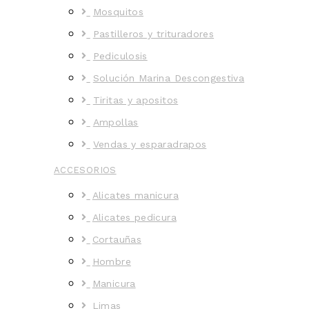
Mosquitos
Pastilleros y trituradores
Pediculosis
Solución Marina Descongestiva
Tiritas y apositos
Ampollas
Vendas y esparadrapos
ACCESORIOS
Alicates manicura
Alicates pedicura
Cortauñas
Hombre
Manicura
Limas