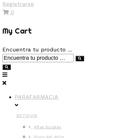
Registrarse
0
My Cart
Encuentra tu producto …
PARAFARMACIA
BOTIQUIN
Aftas bucales
Alivio del dolor