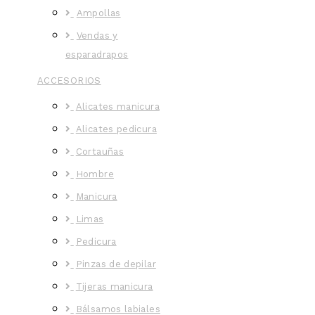
Ampollas
Vendas y
esparadrapos
ACCESORIOS
Alicates manicura
Alicates pedicura
Cortauñas
Hombre
Manicura
Limas
Pedicura
Pinzas de depilar
Tijeras manicura
Bálsamos labiales