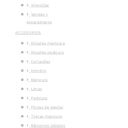
Ampollas
Vendas y
esparadrapos
ACCESORIOS
Alicates manicura
Alicates pedicura
Cortauñas
Hombre
Manicura
Limas
Pedicura
Pinzas de depilar
Tijeras manicura
Bálsamos labiales