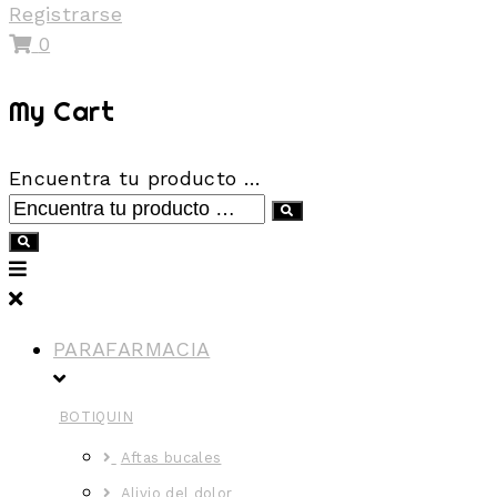
Registrarse
0
My Cart
Encuentra tu producto …
PARAFARMACIA
BOTIQUIN
Aftas bucales
Alivio del dolor