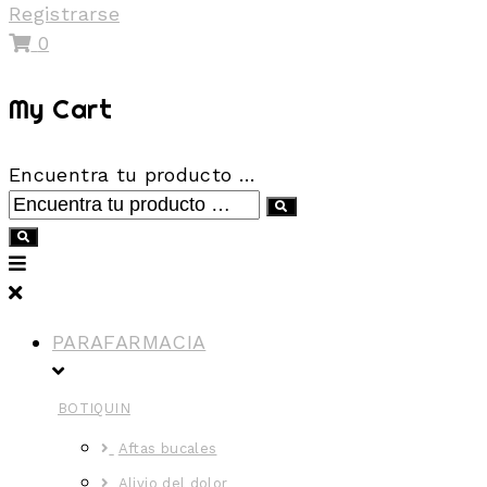
Registrarse
0
My Cart
Encuentra tu producto …
PARAFARMACIA
BOTIQUIN
Aftas bucales
Alivio del dolor