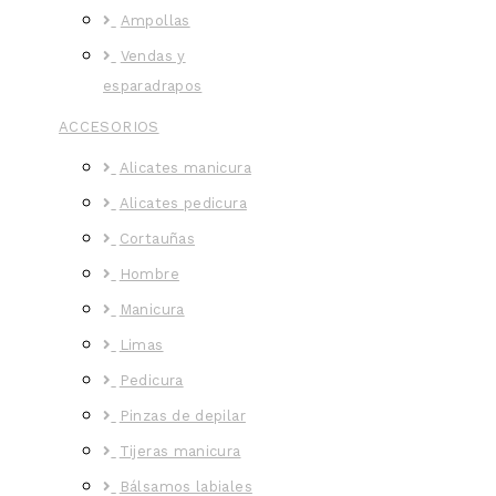
Ampollas
Vendas y
esparadrapos
ACCESORIOS
Alicates manicura
Alicates pedicura
Cortauñas
Hombre
Manicura
Limas
Pedicura
Pinzas de depilar
Tijeras manicura
Bálsamos labiales