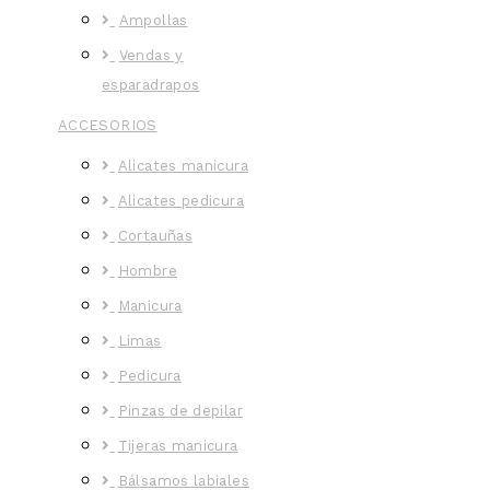
Ampollas
Vendas y
esparadrapos
ACCESORIOS
Alicates manicura
Alicates pedicura
Cortauñas
Hombre
Manicura
Limas
Pedicura
Pinzas de depilar
Tijeras manicura
Bálsamos labiales