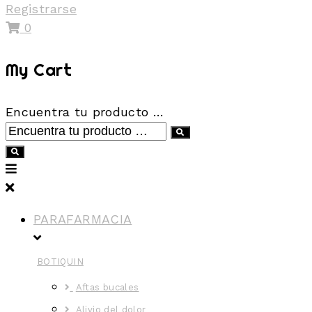
Registrarse
0
My Cart
Encuentra tu producto …
PARAFARMACIA
BOTIQUIN
Aftas bucales
Alivio del dolor